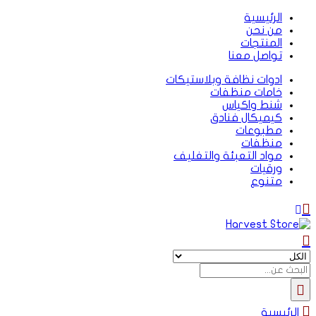
الرئيسية
من نحن
المنتجات
تواصل معنا
ادوات نظافة وبلاستيكات
خامات منظفات
شنط واكياس
كيميكال فنادق
مطبوعات
منظفات
مواد التعبئة والتغليف
ورقيات
متنوع
الرئيسية