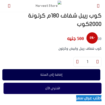
كوب ريبل شفاف 180م كرتونة
2000كوب
500
جنيه
550
جنيه
-9%
كوب شفاف ريبل وابيض وكرتون
إضافة إلى السلة
اشتري الآن
اطلب عرض سعر