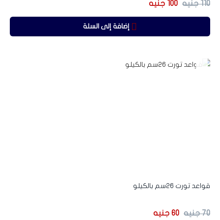
110
جنيه
100
جنيه
إضافة إلى السلة
-14%
قواعد تورت 26سم بالكيلو
70
جنيه
60
جنيه