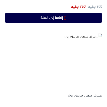
800
جنيه
750
جنيه
إضافة إلى السلة
-9%
مفرش سفره طربيزه رول