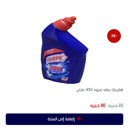
-3%
هاربيك بطه عبوه 450 ملي
ها
83
جنيه
80
جنيه
60
إضافة إلى السلة