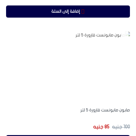
إضافة إلى السلة
-15%
صابون صابونست قارورة 5 لتر
100
جنيه
85
جنيه