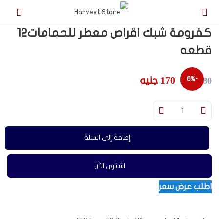
كفرومة شبك اقراص معطر للحمامات12
قطعه
170
جنيه
180
جنيه
-6%
إضافة إلى السلة
اشتري الآن
اطلب عرض سعر