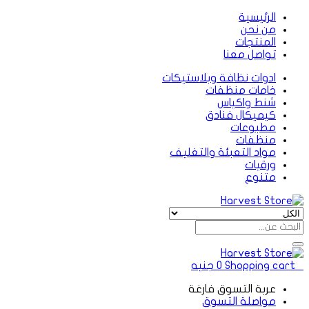
الرئيسية
من نحن
المنتجات
تواصل معنا
ادوات نظافة وبلاستيكات
خامات منظفات
شنط واكياس
كيميكال فنادق
مطبوعات
منظفات
مواد التعبئة والتغليف
ورقيات
متنوع
0
Shopping cart
0
جنيه
عربة التسوق فارغة
مواصلة التسوق