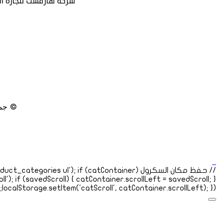
شركة هارفست لتجارة المن
© جمي
0
localStorage.setItem('catScroll', catContainer.scrollLeft); }); }