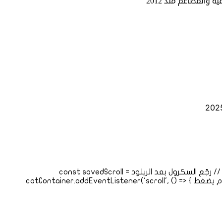
والمطاعم منذ 2012
202
// حفظ مكان السكرول const catContainer = document.querySelector('.widget_product_categories ul'); if (catContainer) { // رجّع السكرول بعد الريلود const savedScroll =
localStorage.getItem('catScroll'); if (savedScroll) { catContainer.scrollLeft = savedScroll; } // احفظ السكرول قبل ما المستخدم يضغط catContainer.addEventListener('scroll', () => {