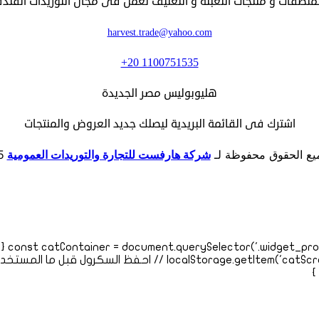
ظفات و منتجات التعبئة و التغليف تعمل فى مجال التوريدات الفندقيه 
harvest.trade@yahoo.com
+20 1100751535
هليوبوليس مصر الجديدة
اشترك فى القائمة البريدية ليصلك جديد العروض والمنتجات
ع الحقوق محفوظة لـ
شركة هارفست للتجارة والتوريدات العمومية
5