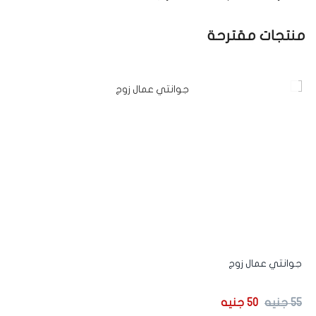
منتجات مقترحة
-9%
جوانتي عمال زوج
دي
55
جنيه
50
جنيه
50