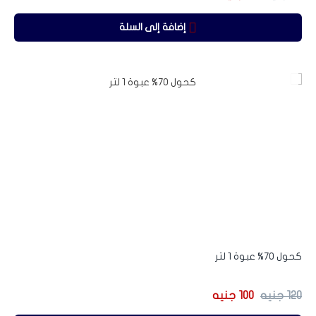
إضافة إلى السلة
-17%
كحول 70% عبوة 1 لتر
120
جنيه
100
جنيه