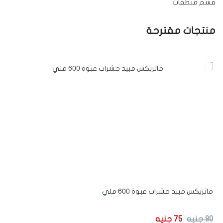
قسم
منظفات
منتجات مقترحة
-6%
ماتريكس مبيد حشرات عبوة 600 ملي
او
80
جنيه
75
جنيه
00