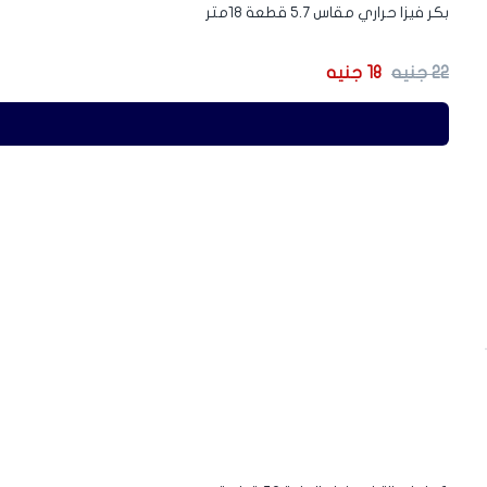
بكر فيزا حراري مقاس 5.7 قطعة 18متر
السعر
السعر
22
جنيه
18
جنيه
الأصلي
الحالي
هو:
هو:
22 جنيه.
18 جنيه.
-13%