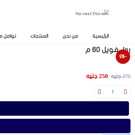
الرئيسية
من نحن
المنتجات
تواصل م
رول فويل 60 م
-9%
السعر
السعر
250
جنيه
275
جنيه
الأصلي
الحالي
الكمية
هو:
هو:
275 جنيه.
250 جنيه.