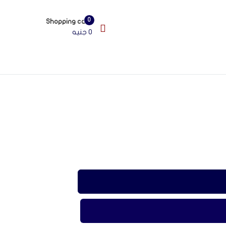
สล็อตเว็บตรง
สล็อตเว็บตรง
jojobet
casibom
holiganbet
grandpashabet
jo
0
Shopping cart
0
جنيه