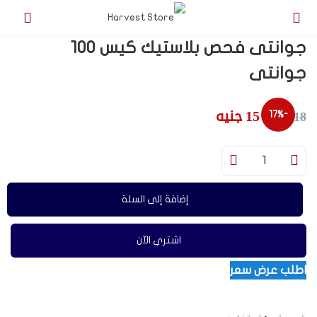
jojobet
جوانتى فحص بلاستيك كيس ١٠٠
جوانتى
15
جنيه
18
جنيه
-17%
إضافة إلى السلة
اشتري الآن
اطلب عرض سعر