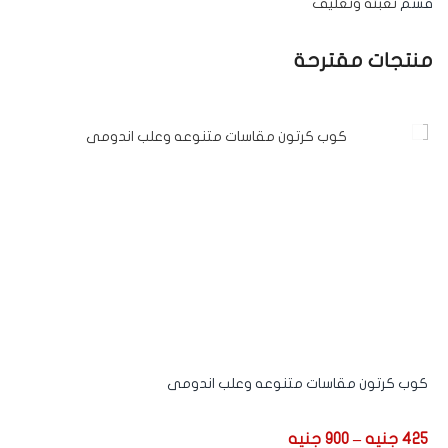
قسم
تعبئة وتغليف
منتجات مقترحة
Sale
كوب كرتون مقاسات متنوعه وعلب اندومى
است
425
جنيه
–
900
جنيه
10