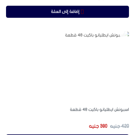
إضافة إلى السلة
-10%
اسبونش ايطليانو باكيت 48 قطعة
420
جنيه
380
جنيه