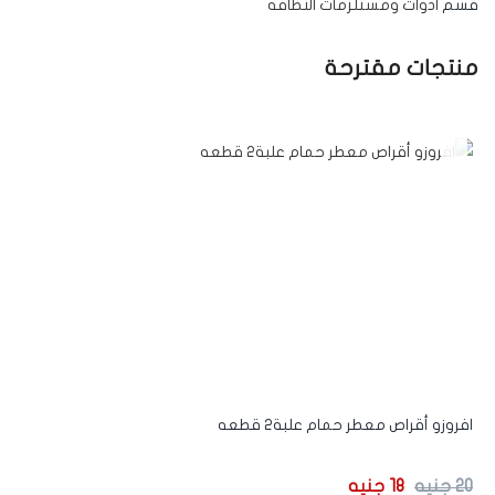
قسم
ادوات ومستلزمات النظافه
منتجات مقترحة
-13%
افروزو أقراص معطر حمام علبة2 قطعه
20
جنيه
18
جنيه