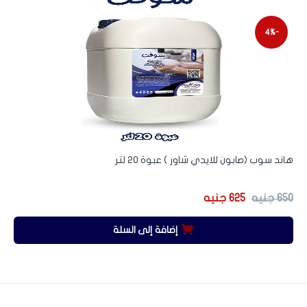
-4%
هاند سوب (صابون للايدي شاور ) عبوة 20 لتر
650
جنيه
625
جنيه
إضافة إلى السلة