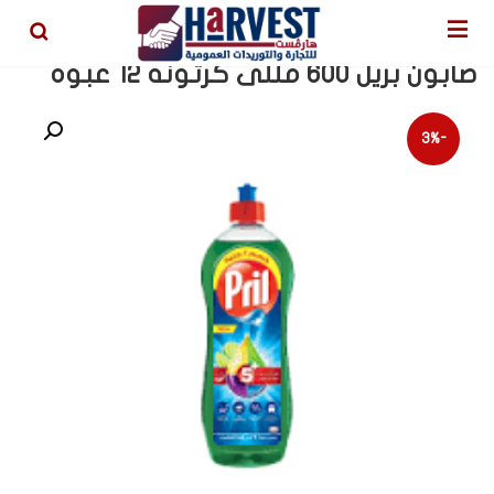
et
صابون بريل 600 مللى كرتونه 12 عبوه
-3%