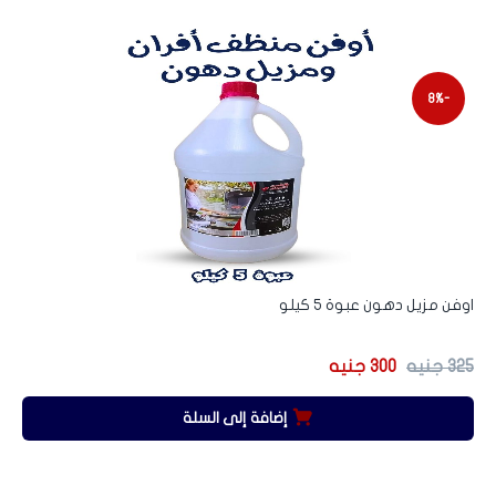
-8%
اوفن مزيل دهون عبوة 5 كيلو
صاب
325
جنيه
300
جنيه
15
إضافة إلى السلة