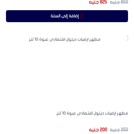
650
جنيه
625
جنيه
إضافة إلى السلة
-20%
مطهر ارضيات ديتول اقتصادى عبوة 10 لتر
250
جنيه
200
جنيه