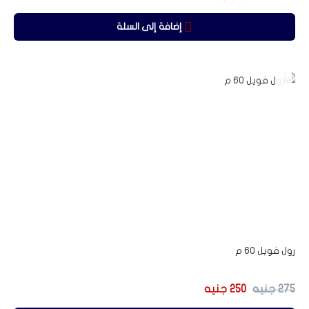
إضافة إلى السلة
-9%
رول فويل 60 م
275
جنيه
250
جنيه