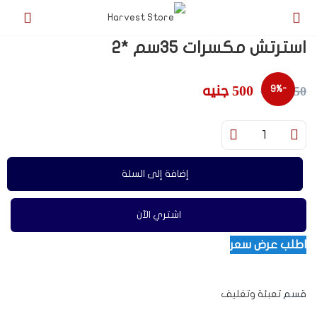
استرتش مكسرات 35سم *2
500
جنيه
550
جنيه
-9%
إضافة إلى السلة
اشتري الآن
اطلب عرض سعر
قسم
تعبئة وتغليف